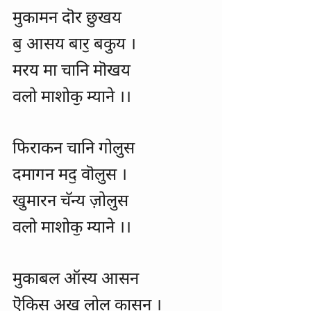
मुकामन दॊर छुखय
बॖ आसय बारॖ बकुय ।
मरय मा चानि मॊखय
वलो माशोकॖ म्याने ।।
फिराकन चानि गोलुस
दमागन मदॖ वॊलुस ।
खुमारन चॅन्य ज़ोलुस
वलो माशोकॖ म्याने ।।
मुकाबल ऑस्य आसन
ऎकिस अख लोल कासन ।