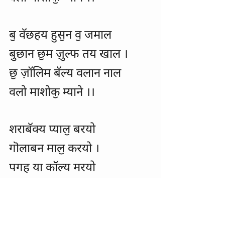
बॖ वॅछहय हुसॖन वॖ जमाल
बुछान छॖम ज़ुल्फ तय खाल ।
छॖ ज़ॉलिम बॅल्य वलान नाल
वलो माशोकॖ म्याने ।।
शराबॅक्य प्यालॖ बरयो
गॊलाबन मालॖ करयो ।
पगह या कॉल्य मरयो
वलो माशोकॖ म्याने ।।
वलो माहमूदो मो रोश