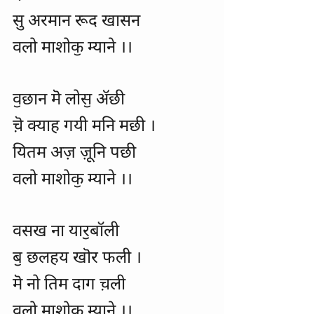
सु अरमान रूद खासन
वलो माशोकॖ म्याने ।।
वॖछान मॆ लोसॖ ॲछी
च़ॆ क्याह गयी मनि मछी ।
यितम अज़ ज़ूनि पछी
वलो माशोकॖ म्याने ।।
वसख ना यारॖबॉली
बॖ छलहय खॊर फली ।
मॆ नो तिम दाग च़ली
वलो माशोकॖ म्याने ।।