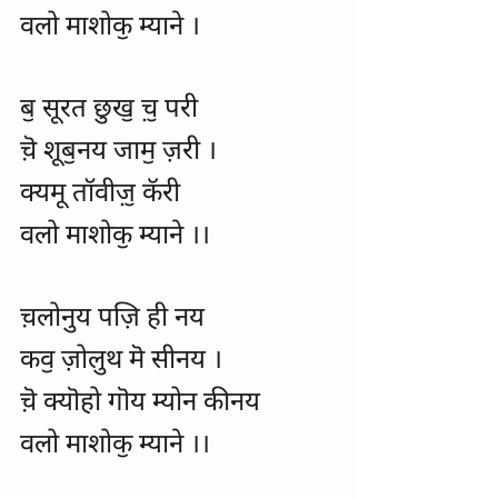
वलो माशोकॖ म्याने ।
बॖ सूरत छुखॖ च़ॖ परी	
च़ॆ शूबॖनय जामॖ ज़री ।
क्यमू तॉवीज़ॖ कॅरी
वलो माशोकॖ म्याने ।।
च़लोनुय पज़ि ही नय
कवॖ ज़ोलुथ मॆ सीनय ।
च़ॆ क्यॊहो गॊय म्योन कीनय
वलो माशोकॖ म्याने ।।