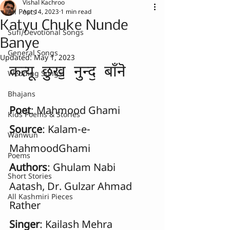
Vishal Kachroo
All Posts
Apr 14, 2023
1 min read
Katyu Chuke Nunde
Sufi/Devotional Songs
Banye
General Songs
Updated:
May 1, 2023
कत्यू  छुखॖ  नुन्दॖ  बाँनॆ
Wedding Songs
Bhajans
Poet
: Mahmood Ghami 
Kids Poems & Stories
Source
: Kalam-e-
Wanwun
MahmoodGhami
Poems
Authors
: Ghulam Nabi 
Short Stories
Aatash, Dr. Gulzar Ahmad 
All Kashmiri Pieces
Rather
Singer
: Kailash Mehra