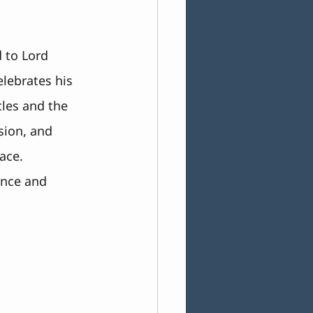
 to Lord 
lebrates his 
les and the 
ion, and 
ace. 
ence and 