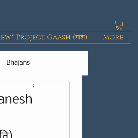
ew* Project Gaash (गाश)
More
Bhajans
Kashmiri Pieces
Ganesh
ुति)