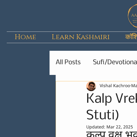
Home
Learn Kashmiri
कॉश
All Posts
Sufi/Devotiona
Vishal Kachroo
Ma
Kids Poems & Stories
Kalp Vr
Stuti)
Updated:
Mar 22, 2025
कल्प वृक्ष भ