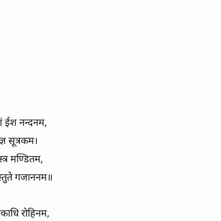
शं ईश नन्दनम,
्ञ सूत्रकम।
वस्त्र मण्डितम,
ोस्तुते गजाननम॥
िकाधि रोहिनम,