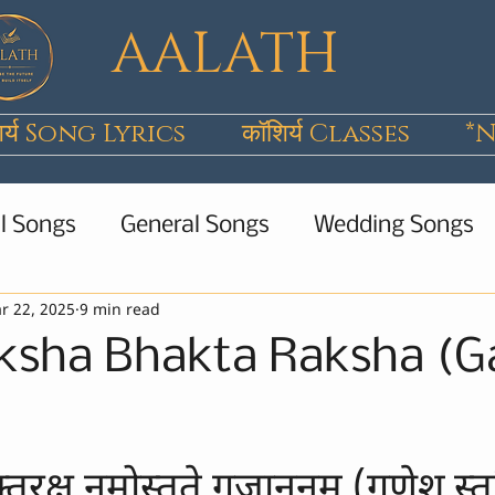
AALATH
िर्य Song Lyrics
कॉशिर्य Classes
*N
l Songs
General Songs
Wedding Songs
r 22, 2025
9 min read
Wanwun
Poems
Short Stories
All 
eksha Bhakta Raksha (
क्तरक्ष नमोस्तुते गजाननम
(गणेश स्त