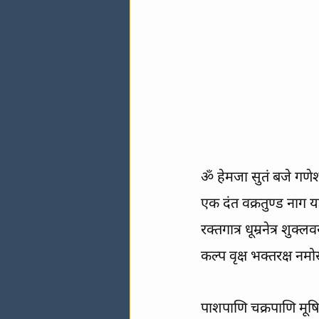
ॐ हेमजा सुतं बजे गणे
एक दंत वक्रतुण्ड नाग यज
रक्तगात्र धूम्रनेत्र शुक्ल
कल्प वृक्ष भक्तरक्ष नम
पाशपाणि चक्रपाणि मूष