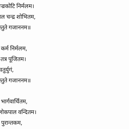
वज्रकोटि निर्मलम।
ल चन्द्र शोभितम,
ोस्तुते गजाननम॥
्व कर्म निर्मलम,
्र-तत्र पूजितम।
तुर्युगं,
ोस्तुते गजाननम॥
भार्गवार्चितम,
लोकपाल वन्दितम।
षम पुरान्तकम,