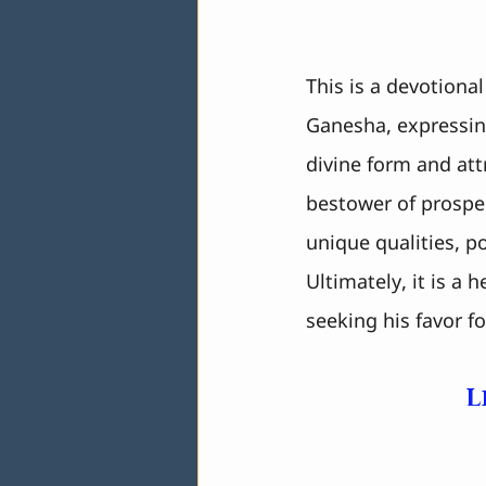
This is a devotiona
Ganesha, expressing
divine form and att
bestower of prospe
unique qualities, p
Ultimately, it is a 
seeking his favor fo
L