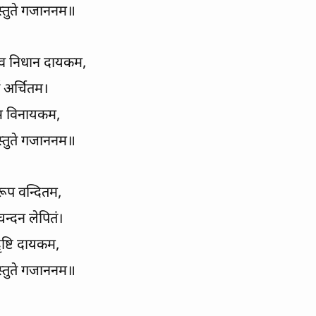
ोस्तुते गजाननम॥
ि नव निधान दायकम,
्ण अर्चितम।
यकम विनायकम,
ोस्तुते गजाननम॥
 रूप वन्दितम,
-चन्दन लेपितं।
दृष्टि दायकम,
ोस्तुते गजाननम॥