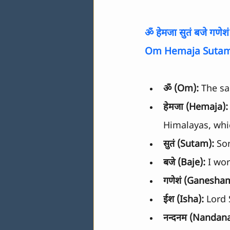
ॐ हेमजा सुतं बजे गणेश
Om Hemaja Sutam
ॐ (Om):
 The sa
हेमजा (Hemaja):
Himalayas, whi
सुतं (Sutam):
 So
बजे (Baje):
 I wo
गणेशं (Ganesha
ईश (Isha):
 Lord 
नन्दनम (Nandan