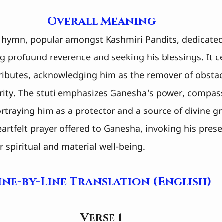
Overall Meaning
l hymn, popular amongst Kashmiri Pandits, dedicated
 profound reverence and seeking his blessings. It ce
ributes, acknowledging him as the remover of obstac
rity. The stuti emphasizes Ganesha's power, compass
ortraying him as a protector and a source of divine gr
heartfelt prayer offered to Ganesha, invoking his pres
r spiritual and material well-being.
ine-by-Line Translation (English)
Verse 1