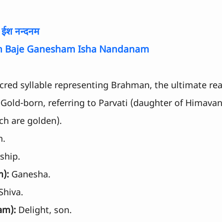
ं ईश नन्दनम
 Baje Ganesham Isha Nandanam
cred syllable representing Brahman, the ultimate real
 Gold-born, referring to Parvati (daughter of Himavan
ch are golden).
n.
rship.
m):
 Ganesha.
Shiva.
am):
 Delight, son.