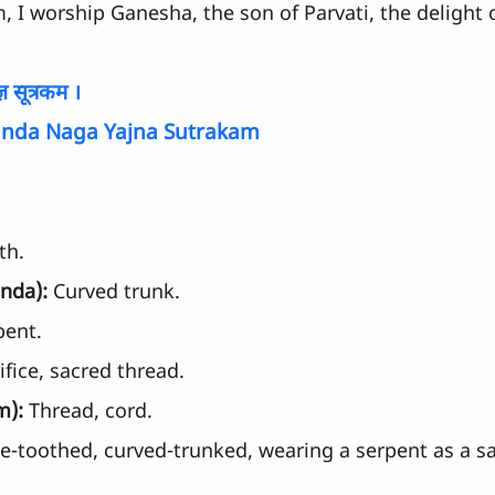
, I worship Ganesha, the son of Parvati, the delight o
ञ सूत्रकम ।
unda Naga Yajna Sutrakam
th.
unda):
 Curved trunk.
pent.
ifice, sacred thread.
m):
 Thread, cord.
e-toothed, curved-trunked, wearing a serpent as a s