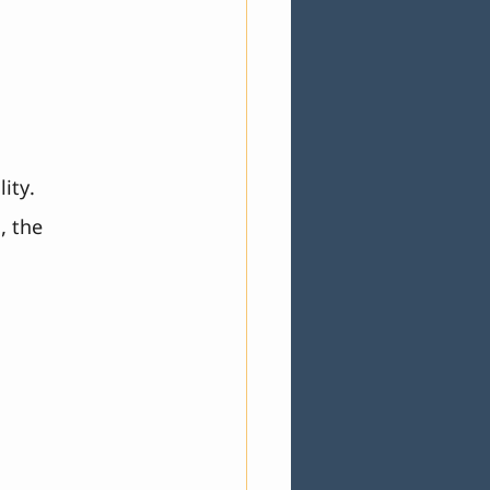
ity.
, the 